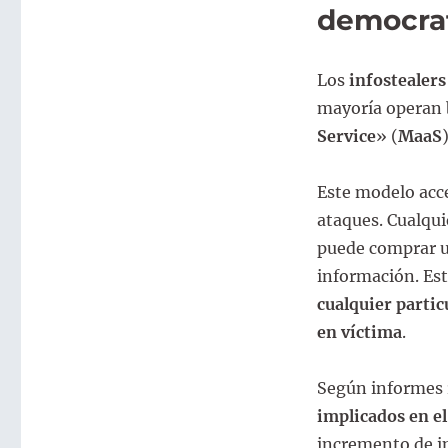
democrat
Los
infostealers
mayoría operan 
Service
» (
MaaS
Este modelo acc
ataques. Cualqu
puede comprar u
información. Est
cualquier parti
en víctima
.
Según informes 
implicados en el
incremento de i