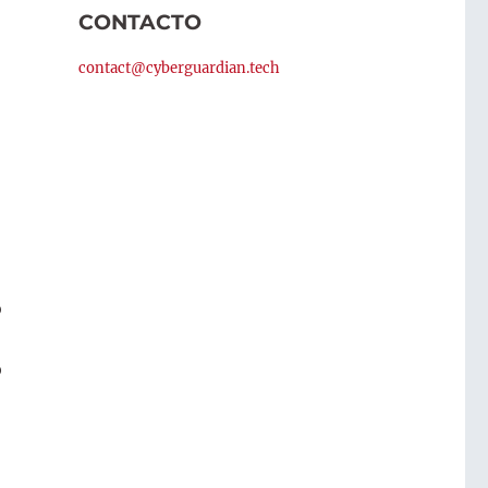
CONTACTO
contact@cyberguardian.tech
o
b