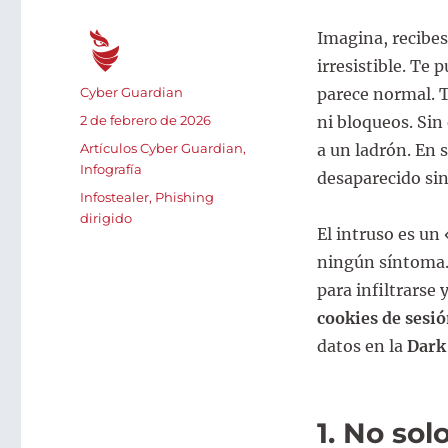
Imagina, recibe
irresistible. Te 
Autor
Cyber Guardian
parece normal. 
Publicado
2 de febrero de 2026
ni bloqueos. Sin
el
Categorías
Artículos Cyber Guardian
,
a un ladrón. En s
Infografía
desaparecido sin
Etiquetas
Infostealer
,
Phishing
dirigido
El intruso es un 
ningún síntoma.
para infiltrarse 
cookies de sesi
datos en la
Dark
1. No sol