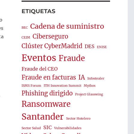
ETIQUETAS
do
Cadena de suministro
es
BEC
Ciberseguro
ta
CEIM
Clúster CyberMadrid
DES
ENISE
Eventos
Fraude
Fraude del CEO
Fraude en facturas
IA
Infostealer
ISMS Forum
ITH Innovation Summit
Mythos
Phishing dirigido
s
Project Glasswing
Ransomware
Santander
Sector Hotelero
SIC
Sector Salud
Vulnerabilidades