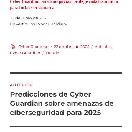
Cyber Guardian para franquicias: protege cada franquicia
para fortalecer la marca
16 de junio de 2026
En «Artículos Cyber Guardian»
Autor
Publicado
Categorías
Cyber Guardian
22 de abril de 2025
Artículos
el
Etiquetas
Cyber Guardian
Fraude
Navegación
ANTERIOR
de
Predicciones de Cyber
Entrada
anterior:
Guardian sobre amenazas de
entradas
ciberseguridad para 2025