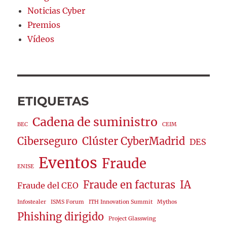
Noticias Cyber
Premios
Vídeos
ETIQUETAS
Cadena de suministro
BEC
CEIM
Ciberseguro
Clúster CyberMadrid
DES
Eventos
Fraude
ENISE
Fraude en facturas
IA
Fraude del CEO
Infostealer
ISMS Forum
ITH Innovation Summit
Mythos
Phishing dirigido
Project Glasswing